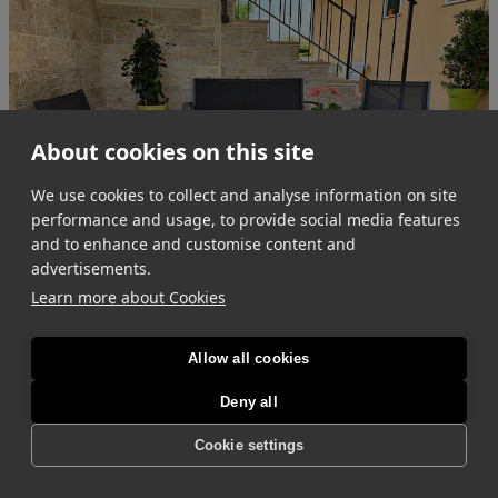
About cookies on this site
We use cookies to collect and analyse information on site
performance and usage, to provide social media features
and to enhance and customise content and
advertisements.
Learn more about Cookies
I dettagli
.
Allow all cookies
Scopri i dettagli dell'appartamento
.
Deny all
I dettagli
.
Cookie settings
Scopri i dettagli dell'appartamento
.